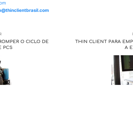
com
o@thinclientbrasil.com
R
ROMPER O CICLO DE
THIN CLIENT PARA EM
E PCS
A 