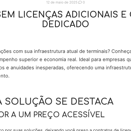
12 de maio de 2025
0
SEM LICENÇAS ADICIONAIS 
DEDICADO
tações com sua infraestrutura atual de terminais? Conhe
empenho superior e economia real. Ideal para empresas q
ros e anuidades inesperadas, oferecendo uma infraestrutu
nto.
A SOLUÇÃO SE DESTACA
R A UM PREÇO ACESSÍVEL
o por suas soluções, deixando você preso a contratos de lic