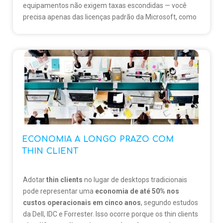
equipamentos não exigem taxas escondidas — você
precisa apenas das licenças padrão da Microsoft, como
RDS CAL e Windows Server. O resultado?
✅
Menor custo total de propriedade (TCO)
✅
Orçamento previsível
✅
Escalabilidade sem amarras
Pare de pagar por algo que já deveria ser seu.
Libere
sua TI das licenças desnecessárias e economize de
verdade.
ECONOMIA A LONGO PRAZO COM
THIN CLIENT
Adotar
thin clients
no lugar de desktops tradicionais
pode representar uma
economia de até 50% nos
custos operacionais em cinco anos
, segundo estudos
da Dell, IDC e Forrester. Isso ocorre porque os thin clients