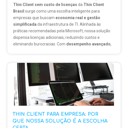
Thin Client sem custo de licenças
da
Thin Client
Brasil
surge como uma escolha inteligente para
empresas que buscam
economia real e gestão
simplificada
da infraestrutura de TI. Alinhada às
práticas recomendadas pela Microsoft, nossa solução
dispensa licenças adicionais, reduzindo custos e
eliminando burocracias. Com
desempenho avançado
,
segurança robusta
e
compatibilidade total com RDS
e Windows Server
, entregamos tecnologia acessível,
escalável e eficiente — tudo sem surpresas no
orçamento.
👉 Conheça a verdadeira economia em:
thinclientbrasil.com
THIN CLIENT PARA EMPRESA: POR
QUE NOSSA SOLUÇÃO É A ESCOLHA