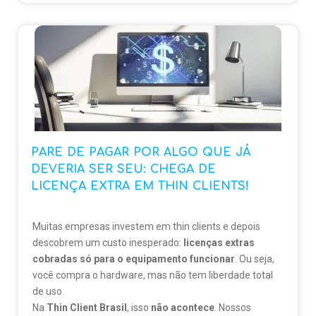
danos à reputação da empresa.
Um dos caminhos para fortalecer a proteção é apostar
na centralização da gestão de TI. Nesse contexto, os
Thin Clients
se destacam como solução eficiente: eles
permitem controle centralizado, facilitam atualizações
de segurança e reduzem a exposição a ameaças. Além
disso, oferecem benefícios como economia e
escalabilidade.
PARE DE PAGAR POR ALGO QUE JÁ
Sua empresa pode estar mais vulnerável do que
DEVERIA SER SEU: CHEGA DE
imagina. Avalie sua estrutura e descubra como os
Thin
LICENÇA EXTRA EM THIN CLIENTS!
Clients
podem ser aliados na proteção dos seus dados.
Muitas empresas investem em thin clients e depois
descobrem um custo inesperado:
licenças extras
cobradas só para o equipamento funcionar
. Ou seja,
você compra o hardware, mas não tem liberdade total
de uso.
Na
Thin Client Brasil
, isso
não acontece
. Nossos