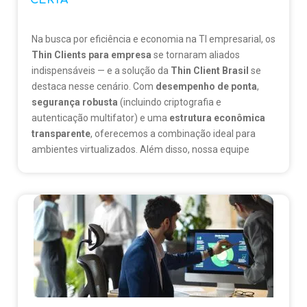
CERTA
Na busca por eficiência e economia na TI empresarial, os
Thin Clients para empresa
se tornaram aliados
indispensáveis — e a solução da
Thin Client Brasil
se
destaca nesse cenário. Com
desempenho de ponta
,
segurança robusta
(incluindo criptografia e
autenticação multifator) e uma
estrutura econômica
transparente
, oferecemos a combinação ideal para
ambientes virtualizados. Além disso, nossa equipe
fornece
suporte técnico especializado
e constrói
parcerias duradouras com foco no crescimento do seu
negócio.
👉 Descubra como nossa solução pode transformar sua
TI em:
thinclientbrasil.com