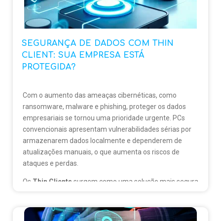
SEGURANÇA DE DADOS COM THIN
CLIENT: SUA EMPRESA ESTÁ
PROTEGIDA?
Com o aumento das ameaças cibernéticas, como
ransomware, malware e phishing, proteger os dados
empresariais se tornou uma prioridade urgente. PCs
convencionais apresentam vulnerabilidades sérias por
armazenarem dados localmente e dependerem de
atualizações manuais, o que aumenta os riscos de
ataques e perdas.
Os
Thin Clients
surgem como uma solução mais segura
e eficiente, ao centralizar os dados em servidores
protegidos e facilitar a aplicação de políticas de
segurança, atualizações e backups em toda a rede de