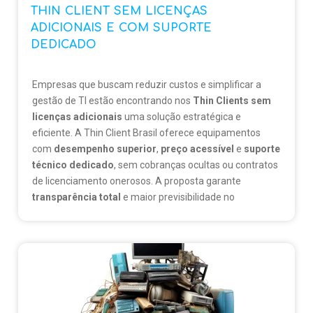
THIN CLIENT SEM LICENÇAS
ADICIONAIS E COM SUPORTE
DEDICADO
Empresas que buscam reduzir custos e simplificar a
gestão de TI estão encontrando nos
Thin Clients sem
licenças adicionais
uma solução estratégica e
eficiente. A Thin Client Brasil oferece equipamentos
com
desempenho superior
,
preço acessível
e
suporte
técnico dedicado
, sem cobranças ocultas ou contratos
de licenciamento onerosos. A proposta garante
transparência total
e maior previsibilidade no
orçamento, sendo ideal para quem quer liberdade e
economia real. Descubra como modernizar sua
infraestrutura com uma solução que entrega mais por
menos.