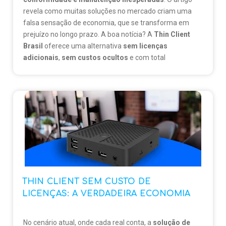
revela como muitas soluções no mercado criam uma
falsa sensação de economia, que se transforma em
prejuízo no longo prazo. A boa notícia? A
Thin Client
Brasil
oferece uma alternativa
sem licenças
adicionais
,
sem custos ocultos
e com total
conformidade
, garantindo uma economia real e
sustentável para sua infraestrutura de TI. Evite
armadilhas e escolha uma solução inteligente desde o
início.
👉
Descubra
mais
em:
thinclientbrasil.com
THIN CLIENT SEM CUSTO DE
LICENÇAS: A VERDADEIRA ECONOMIA
No cenário atual, onde cada real conta, a
solução de