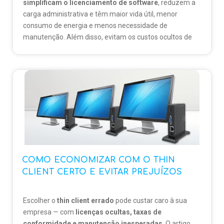
simplificam o licenciamento de software
, reduzem a
carga administrativa e têm maior vida útil, menor
consumo de energia e menos necessidade de
manutenção. Além disso, evitam os custos ocultos de
ambientes como o RDS da Microsoft, onde a
complexidade do licenciamento pode aumentar os
gastos em até 30%. Para empresas que pensam no
futuro, o thin client é a escolha mais inteligente e
econômica.
👉
Saiba
mais
em:
thinclientbrasil.com
COMO ECONOMIZAR COM O THIN
CLIENT CERTO E EVITAR PREJUÍZOS
Escolher o
thin client errado
pode custar caro à sua
empresa — com
licenças ocultas, taxas de
conformidade e manutenção inesperadas
. O artigo