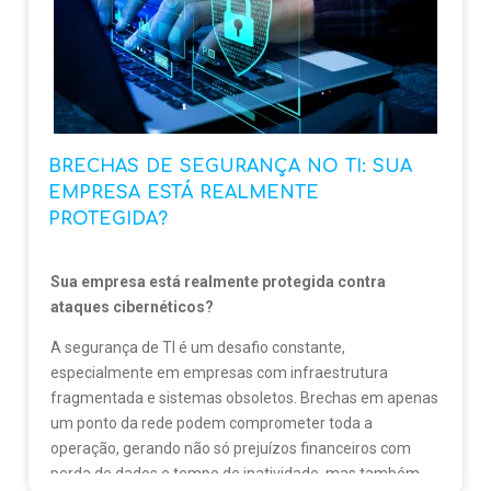
forma automatizada. Isso reduz pontos de ataque,
aumenta a resistência contra ameaças e garante a
continuidade dos negócios mesmo em casos de
incidentes.
Investir em Thin Clients, não só fortalece a segurança da
informação, como também se torna um diferencial
BRECHAS DE SEGURANÇA NO TI: SUA
competitivo para empresas que buscam estabilidade,
EMPRESA ESTÁ REALMENTE
agilidade e proteção no ambiente digital atual.
PROTEGIDA?
Sua empresa está realmente protegida contra
ataques cibernéticos?
A segurança de TI é um desafio constante,
especialmente em empresas com infraestrutura
fragmentada e sistemas obsoletos. Brechas em apenas
um ponto da rede podem comprometer toda a
operação, gerando não só prejuízos financeiros com
perda de dados e tempo de inatividade, mas também