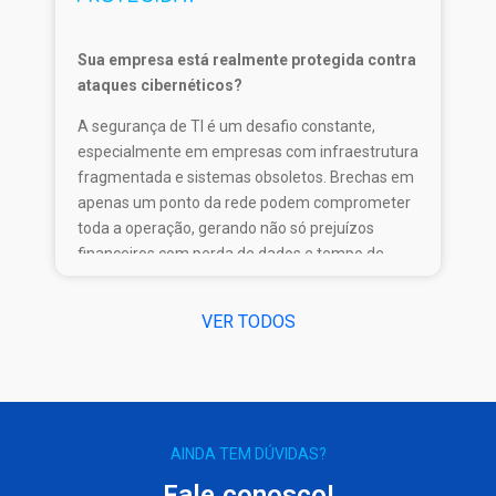
que buscam estabilidade, agilidade e proteção
no ambiente digital atual.
Sua empresa está realmente protegida contra
ataques cibernéticos?
A segurança de TI é um desafio constante,
especialmente em empresas com infraestrutura
fragmentada e sistemas obsoletos. Brechas em
apenas um ponto da rede podem comprometer
toda a operação, gerando não só prejuízos
financeiros com perda de dados e tempo de
inatividade, mas também danos à reputação da
empresa.
VER TODOS
Um dos caminhos para fortalecer a proteção é
apostar na centralização da gestão de TI. Nesse
contexto, os
Thin Clients
se destacam como
solução eficiente: eles permitem controle
centralizado, facilitam atualizações de
AINDA TEM DÚVIDAS?
segurança e reduzem a exposição a ameaças.
Fale conosco!