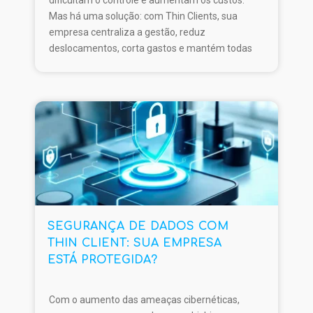
Mas há uma solução: com Thin Clients, sua
empresa centraliza a gestão, reduz
deslocamentos, corta gastos e mantém todas
as unidades seguras e atualizadas. Descubra
como simplificar sua infraestrutura e focar no
que realmente importa: o crescimento.
🔗 Saiba mais em:
www.thinclientbrasil.com
SEGURANÇA DE DADOS COM
THIN CLIENT: SUA EMPRESA
ESTÁ PROTEGIDA?
Com o aumento das ameaças cibernéticas,